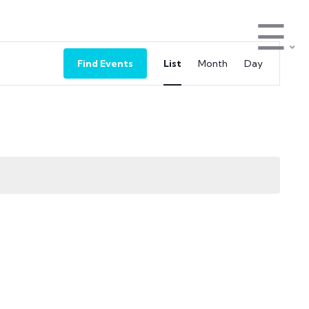
☰
Event
Find Events
List
Month
Day
Views
Navigation