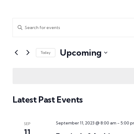
Events
Enter
Search
Keyword.
and
Search
Upcoming
for
Views
Today
Events
Select
Navigation
by
date.
Keyword.
Latest Past Events
September 11, 2023 @ 8:00 am
-
5:00 
SEP
11